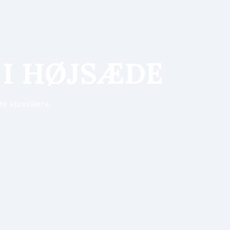
I HØJSÆDE
e klassikere.