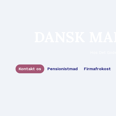
DANSK MA
Hos Det Gode
Kontakt os
Pensionistmad
Firmafrokost