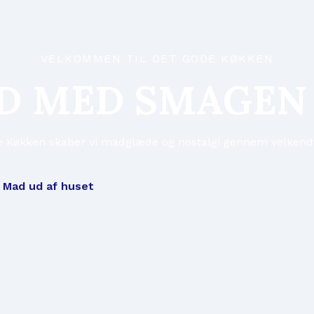
VELKOMMEN TIL DET GODE KØKKEN
D MED SMAGEN 
 Køkken skaber vi madglæde og nostalgi gennem velkendt
Mad ud af huset