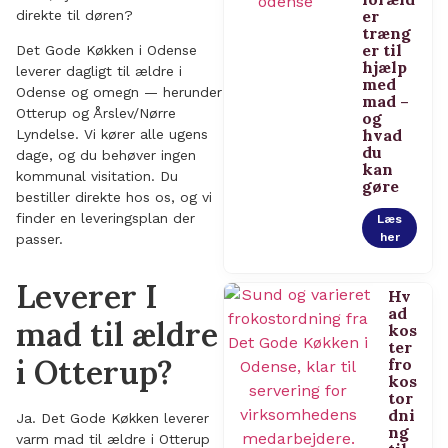
er
direkte til døren?
træng
er til
Det Gode Køkken i Odense
hjælp
leverer dagligt til ældre i
med
Odense og omegn — herunder
mad –
Otterup og Årslev/Nørre
og
hvad
Lyndelse. Vi kører alle ugens
du
dage, og du behøver ingen
kan
kommunal visitation. Du
gøre
bestiller direkte hos os, og vi
finder en leveringsplan der
Læs
her
passer.
Leverer I
Hv
ad
mad til ældre
kos
ter
i Otterup?
fro
kos
tor
dni
Ja. Det Gode Køkken leverer
ng
varm mad til ældre i Otterup