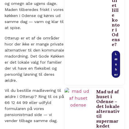
til
og omegn alle ugens dage.
et
lill
Maden tilberedes friskt i vores
e
køkken i Odense og køres ud
ko
samme dag — varm og klar til
nto
at spise.
r i
Od
Otterup er et af de områder
ens
e?
hvor der ikke er mange private
alternativer til den kommunale
L
madordning. Det Gode Køkken
æ
er det lokale valg for familier
s
der vil have en fleksibel og
h
personlig løsning til deres
er
ældre.
Vil du bestille madlevering til
Mad ud af
huset i
ældre i Otterup? Ring til os på
Odense –
66 12 44 99 eller udfyld
det lokale
formularen på vores
alternativ
pensionistmad side — vi
til
supermar
vender tilbage samme dag.
kedet