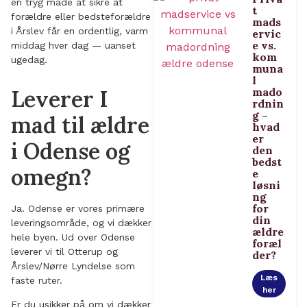
en tryg måde at sikre at
t
forældre eller bedsteforældre
mads
i Årslev får en ordentlig, varm
ervic
e vs.
middag hver dag — uanset
kom
ugedag.
muna
l
Leverer I
mado
rdnin
g –
mad til ældre
hvad
er
i Odense og
den
bedst
omegn?
e
løsni
ng
for
Ja. Odense er vores primære
din
leveringsområde, og vi dækker
ældre
hele byen. Ud over Odense
foræl
leverer vi til Otterup og
der?
Årslev/Nørre Lyndelse som
Læs
faste ruter.
her
Er du usikker på om vi dækker