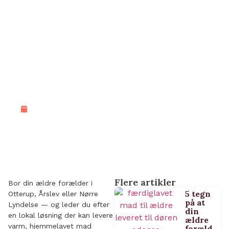
MAD TIL ÆLDRE I OTTERUP OG
ÅRSLEV – VI LEVERER ALLE
UGENS DAGE
19/06/2026
Flere artikler
Bor din ældre forælder i
5 tegn
Otterup, Årslev eller Nørre
på at
Lyndelse — og leder du efter
din
en lokal løsning der kan levere
ældre
varm, hjemmelavet mad
foræld