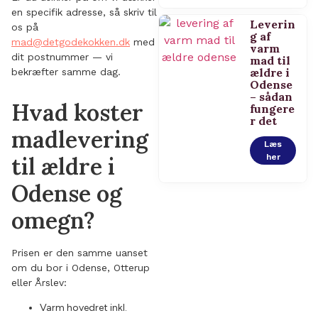
en specifik adresse, så skriv til
Leverin
os på
g af
mad@detgodekokken.dk
med
varm
dit postnummer — vi
mad til
ældre i
bekræfter samme dag.
Odense
– sådan
Hvad koster
fungere
r det
madlevering
Læs
til ældre i
her
Odense og
omegn?
Prisen er den samme uanset
om du bor i Odense, Otterup
eller Årslev:
Varm hovedret inkl.