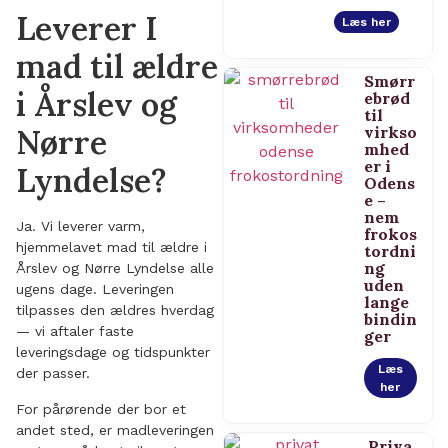
Leverer I
Læs her
mad til ældre
Smørr
i Årslev og
ebrød
til
virkso
Nørre
mhed
er i
Lyndelse?
Odens
e –
nem
Ja. Vi leverer varm,
frokos
hjemmelavet mad til ældre i
tordni
ng
Årslev og Nørre Lyndelse alle
uden
ugens dage. Leveringen
lange
tilpasses den ældres hverdag
bindin
— vi aftaler faste
ger
leveringsdage og tidspunkter
Læs
der passer.
her
For pårørende der bor et
andet sted, er madleveringen
Priva