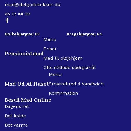
mad@detgodekokken.dk
66 12 44 99
Holkebjergvej 63
Kragsbjergvej 84
Menu
Priser
Pensionistmad
Mad til plejehjem
Ofte stillede spørgsmål
Menu
Mad Ud Af Huset
Smørrebrød & sandwich
Konfirmation
Bestil Mad Online
Dagens ret
Det kolde
Det varme