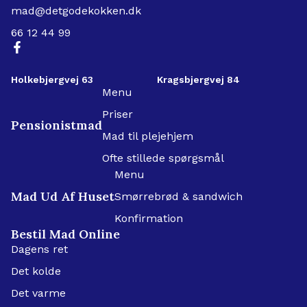
mad@detgodekokken.dk
66 12 44 99
Holkebjergvej 63
Kragsbjergvej 84
Menu
Priser
Pensionistmad
Mad til plejehjem
Ofte stillede spørgsmål
Menu
Mad Ud Af Huset
Smørrebrød & sandwich
Konfirmation
Bestil Mad Online
Dagens ret
Det kolde
Det varme