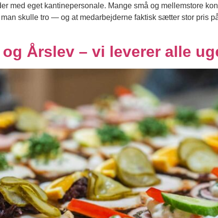
eder med eget kantinepersonale. Mange små og mellemstore kont
an skulle tro — og at medarbejderne faktisk sætter stor pris på 
 og Årslev – vi leverer alle 