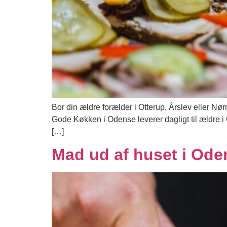
Bor din ældre forælder i Otterup, Årslev eller Nø
Gode Køkken i Odense leverer dagligt til ældre 
[…]
Mad ud af huset i Oden