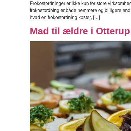
Frokostordninger er ikke kun for store virksomh
frokostordning er både nemmere og billigere end m
hvad en frokostordning koster, […]
Mad til ældre i Otterup