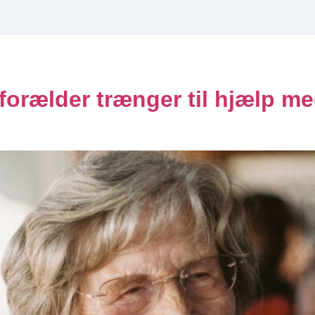
Pensionistmad
Firmafrokost
 forælder trænger til hjælp 
PENSIONISTMAD
Se alle
Menu
Priser
Mad til plejehjem
Ofte stillede spørgsmål