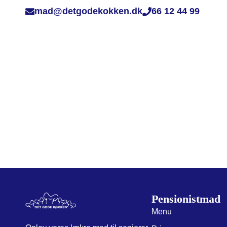
mad@detgodekokken.dk
66 12 44 99
Pensionistmad
Menu