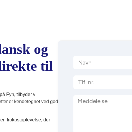
dansk og
rekte til
å Fyn, tilbyder vi
retter er kendetegnet ved god
en frokostoplevelse, der