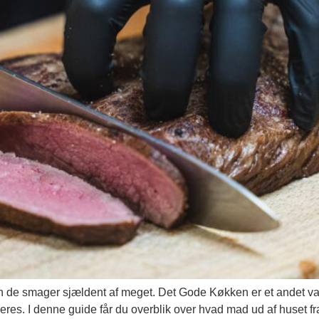
e smager sjældent af meget. Det Gode Køkken er et andet valg:
eres. I denne guide får du overblik over hvad mad ud af huset f