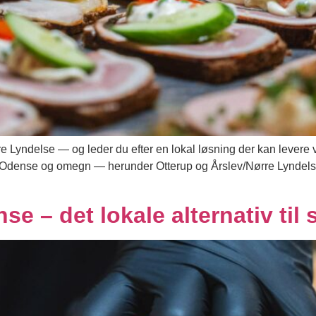
rre Lyndelse — og leder du efter en lokal løsning der kan levere
i Odense og omegn — herunder Otterup og Årslev/Nørre Lyndels
se – det lokale alternativ ti