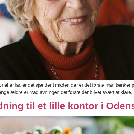
or eller far, er det sjældent maden der er det første man tænker p
ange ældre er madlavningen det første der bliver svært at klare.
ing til et lille kontor i Ode