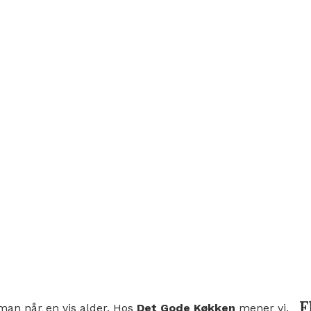
F
i man når en vis alder. Hos
Det Gode Køkken
mener vi,