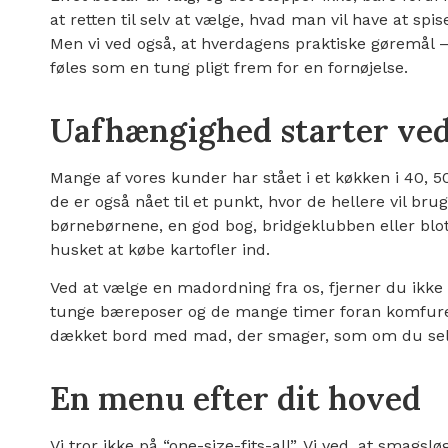
at retten til selv at vælge, hvad man vil have at spise
Men vi ved også, at hverdagens praktiske gøremål 
føles som en tung pligt frem for en fornøjelse.
Uafhængighed starter ve
Mange af vores kunder har stået i et køkken i 40, 5
de er også nået til et punkt, hvor de hellere vil br
børnebørnene, en god bog, bridgeklubben eller blo
husket at købe kartofler ind.
Ved at vælge en madordning fra os, fjerner du ikke
tunge bæreposer og de mange timer foran komfuret
dækket bord med mad, der smager, som om du selv
En menu efter dit hoved
Vi tror ikke på “one-size-fits-all”. Vi ved, at smagsløg