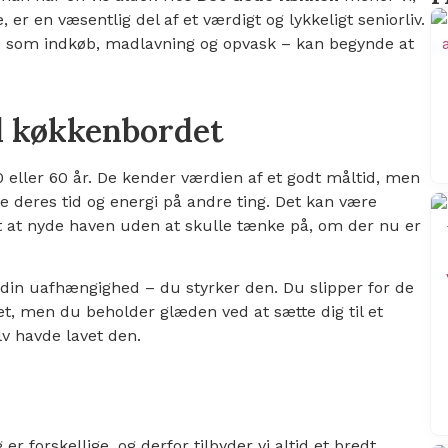
, er en væsentlig del af et værdigt og lykkeligt seniorliv.
– som indkøb, madlavning og opvask – kan begynde at
d køkkenbordet
0 eller 60 år. De kender værdien af et godt måltid, men
uge deres tid og energi på andre ting. Det kan være
t at nyde haven uden at skulle tænke på, om der nu er
 din uafhængighed – du styrker den. Du slipper for de
, men du beholder glæden ved at sætte dig til et
 havde lavet den.
 er forskellige, og derfor tilbyder vi altid et bredt