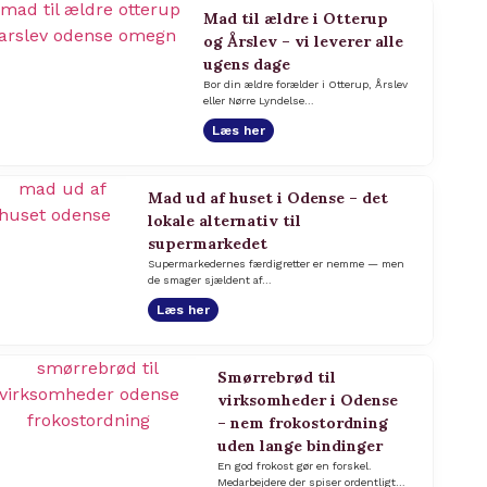
Mad til ældre i Otterup
og Årslev – vi leverer alle
ugens dage
Bor din ældre forælder i Otterup, Årslev
eller Nørre Lyndelse…
Læs her
Mad ud af huset i Odense – det
lokale alternativ til
supermarkedet
Supermarkedernes færdigretter er nemme — men
de smager sjældent af…
Læs her
Smørrebrød til
virksomheder i Odense
– nem frokostordning
uden lange bindinger
En god frokost gør en forskel.
Medarbejdere der spiser ordentligt…