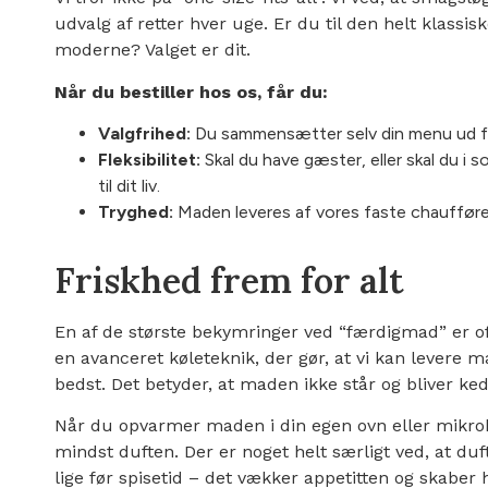
udvalg af retter hver uge. Er du til den helt klassis
moderne? Valget er dit.
Når du bestiller hos os, får du:
Valgfrihed:
Du sammensætter selv din menu ud fra
Fleksibilitet:
Skal du have gæster, eller skal du i 
til dit liv.
Tryghed:
Maden leveres af vores faste chauffører
Friskhed frem for alt
En af de største bekymringer ved “færdigmad” er of
en avanceret køleteknik, der gør, at vi kan levere 
bedst. Det betyder, at maden ikke står og bliver ke
Når du opvarmer maden i din egen ovn eller mikrob
mindst duften. Der er noget helt særligt ved, at d
lige før spisetid – det vækker appetitten og skaber 