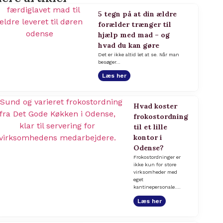
5 tegn på at din ældre
forælder trænger til
hjælp med mad – og
hvad du kan gøre
Det er ikke altid let at se. Når man
besøger…
Læs her
Hvad koster
frokostordning
til et lille
kontor i
Odense?
Frokostordninger er
ikke kun for store
virksomheder med
eget
kantinepersonale….
Læs her